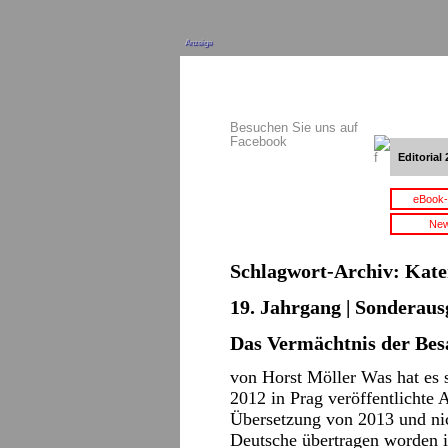
Anzeige
Besuchen Sie uns auf
Facebook
Editorial 
eBook-
New
Schlagwort-Archiv:
Kate
19. Jahrgang | Sonderausg
Das Vermächtnis der Bes
von Horst Möller Was hat es 
2012 in Prag veröffentlichte A
Übersetzung von 2013 und nic
Deutsche übertragen worden 