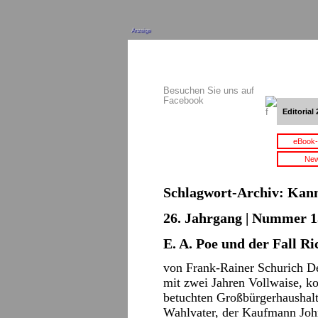
Anzeige
Besuchen Sie uns auf
Facebook
Editorial 
eBook-
New
Schlagwort-Archiv:
Kann
26. Jahrgang | Nummer 15
E. A. Poe und der Fall R
von Frank-Rainer Schurich De
mit zwei Jahren Vollwaise, ko
betuchten Großbürgerhaushalts
Wahlvater, der Kaufmann Joh