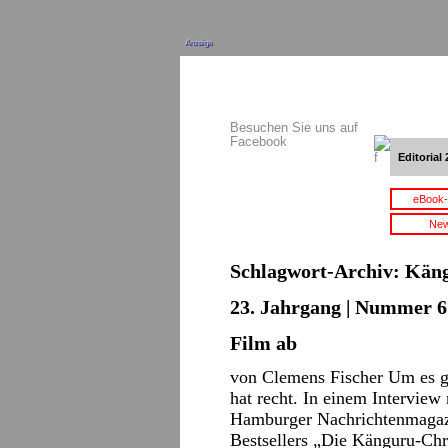
Anzeige
Besuchen Sie uns auf
Facebook
Editorial 
eBook-
New
Schlagwort-Archiv:
Kän
23. Jahrgang | Nummer 6 
Film ab
von Clemens Fischer Um es g
hat recht. In einem Intervie
Hamburger Nachrichtenmagazi
Bestsellers „Die Känguru-Chro