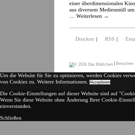
einer überdimensionalen Kino
aus diversem Medienmüll um d
…
Weiterlesen
→
Drucken
|
RSS
|
Ema
|
Besuchen 
Um die Website für Sie zu optimieren, werden Cookies verw
von Cookies zu.
Weitere Informationen.
Akzeptieren
Die Cookie-Einstellungen auf dieser Website sind auf "Cookie
Wenn Sie diese Website ohne Änderung Ihrer Cookie-Einstell
einverstanden.
Schließen