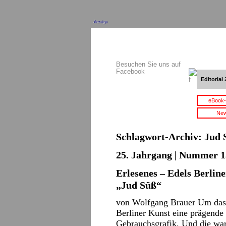
Anzeige
Besuchen Sie uns auf
Facebook
Editorial 
eBook-
New
Schlagwort-Archiv:
Jud 
25. Jahrgang | Nummer 13
Erlesenes – Edels Berlin
„Jud Süß“
von Wolfgang Brauer Um das
Berliner Kunst eine prägende 
Gebrauchsgrafik. Und die war 