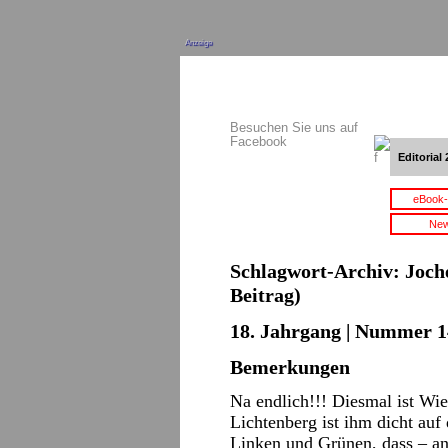
Anzeige
Besuchen Sie uns auf
Facebook
Editorial 
eBook-
New
Schlagwort-Archiv:
Joch
Beitrag)
18. Jahrgang | Nummer 14 
Bemerkungen
Na endlich!!! Diesmal ist Wie
Lichtenberg ist ihm dicht auf
Linken und Grünen, dass – ana