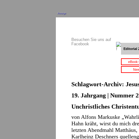
Anzeige
Besuchen Sie uns auf
Facebook
Editorial 
eBook-
New
Schlagwort-Archiv:
Jesu
19. Jahrgang | Nummer 2
Unchristliches Christen
von Alfons Markuske „Wahrlich
Hahn kräht, wirst du mich dr
letzten Abendmahl Matthäus,
Karlheinz Deschners quellen