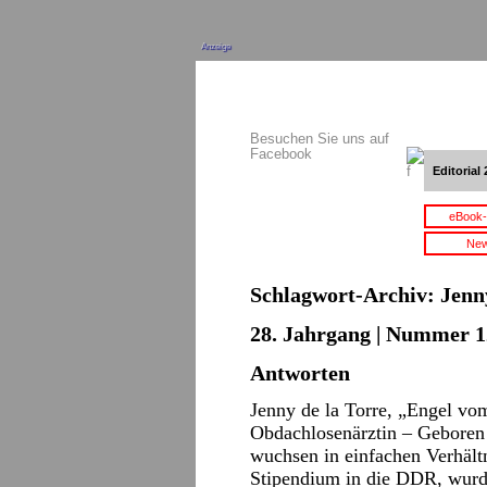
Anzeige
Besuchen Sie uns auf
Facebook
Editorial 
eBook-
New
Schlagwort-Archiv:
Jenn
28. Jahrgang | Nummer 12 
Antworten
Jenny de la Torre, „Engel vo
Obdachlosenärztin – Geboren
wuchsen in einfachen Verhält
Stipendium in die DDR, wurde