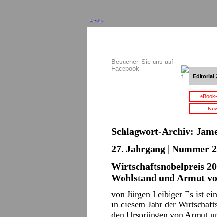
Anzeige
Besuchen Sie uns auf
Facebook
Editorial 
eBook-
New
Schlagwort-Archiv:
Jame
27. Jahrgang | Nummer 2
Wirtschaftsnobelpreis 20
Wohlstand und Armut vo
von Jürgen Leibiger Es ist ei
in diesem Jahr der Wirtschaf
den Ursprüngen von Armut un