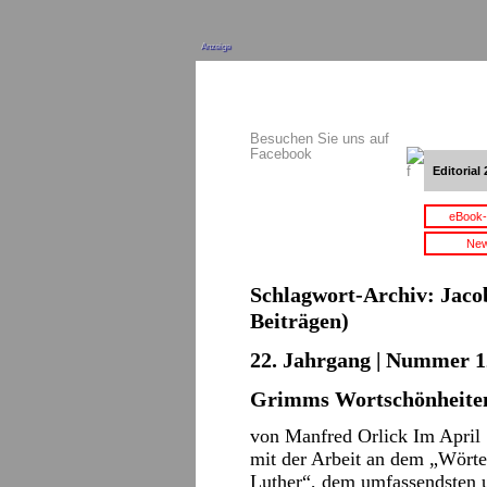
Anzeige
Besuchen Sie uns auf
Facebook
Editorial 
eBook-
New
Schlagwort-Archiv:
Jaco
Beiträgen)
22. Jahrgang | Nummer 12
Grimms Wortschönheite
von Manfred Orlick Im Apri
mit der Arbeit an dem „Wörte
Luther“, dem umfassendsten 