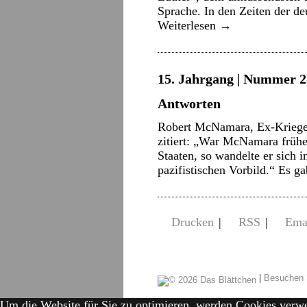
Sprache. In den Zeiten der de
Weiterlesen
→
15. Jahrgang | Nummer 2
Antworten
Robert McNamara, Ex-Krieger
zitiert: „War McNamara frühe
Staaten, so wandelte er sich 
pazifistischen Vorbild.“ Es g
Drucken
|
RSS
|
Ema
|
Besuchen 
Um die Website für Sie zu optimieren, werden Cookies verw