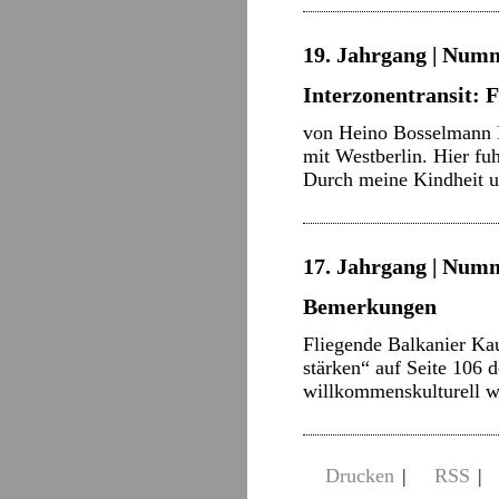
19. Jahrgang | Numm
Interzonentransit: 
von Heino Bosselmann 
mit Westberlin. Hier fu
Durch meine Kindheit u
17. Jahrgang | Numm
Bemerkungen
Fliegende Balkanier K
stärken“ auf Seite 106
willkommenskulturell wi
Drucken
|
RSS
|