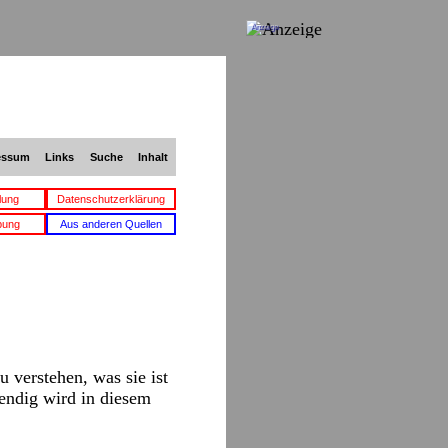
Anzeige
essum
Links
Suche
Inhalt
lung
Datenschutzerklärung
bung
Aus anderen Quellen
 verstehen, was sie ist
endig wird in diesem