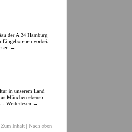
 Bau der A 24 Hamburg
en Eingeborenen vorbei.
lesen
→
tur in unserem Land
 aus München ebenso
n …
Weiterlesen
→
Zum Inhalt
|
Nach oben