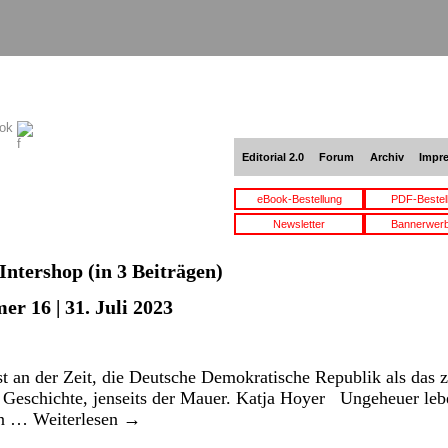
ook
Editorial 2.0
Forum
Archiv
Impr
eBook-Bestellung
PDF-Bestel
Newsletter
Bannerwer
Intershop
(in 3 Beiträgen)
r 16 | 31. Juli 2023
t an der Zeit, die Deutsche Demokratische Republik als das zu
n Geschichte, jenseits der Mauer. Katja Hoyer Ungeheuer leb
 in …
Weiterlesen
→