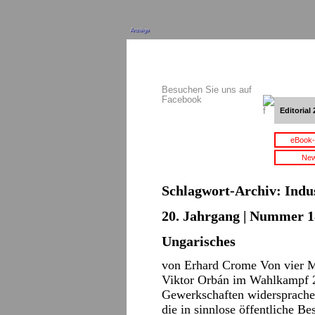
Anzeige
Besuchen Sie uns auf
Facebook
Editorial 
eBook-
New
Schlagwort-Archiv:
Indu
20. Jahrgang | Nummer 18
Ungarisches
von Erhard Crome Von vier Mi
Viktor Orbán im Wahlkampf 2
Gewerkschaften widersprache
die in sinnlose öffentliche