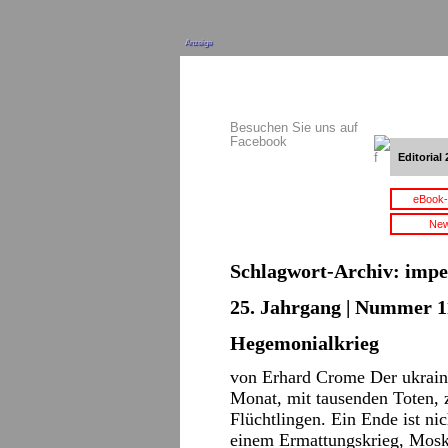
Anzeige
Besuchen Sie uns auf
Facebook
Editorial 
eBook-
New
Schlagwort-Archiv:
impe
25. Jahrgang | Nummer 11
Hegemonialkrieg
von Erhard Crome Der ukraini
Monat, mit tausenden Toten, 
Flüchtlingen. Ein Ende ist ni
einem Ermattungskrieg, Mosk