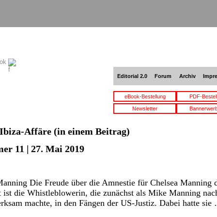
ook
Editorial 2.0
Forum
Archiv
Impr
eBook-Bestellung
PDF-Bestel
Newsletter
Bannerwer
Ibiza-Affäre
(in einem Beitrag)
er 11 | 27. Mai 2019
Manning Die Freude über die Amnestie für Chelsea Manning
ut ist die Whistleblowerin, die zunächst als Mike Manning nac
rksam machte, in den Fängen der US-Justiz. Dabei hatte si