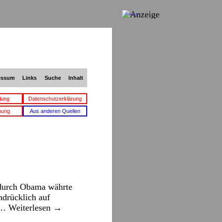
Anzeige
essum
Links
Suche
Inhalt
lung
Datenschutzerklärung
bung
Aus anderen Quellen
 durch Obama währte
hdrücklich auf
e …
Weiterlesen
→