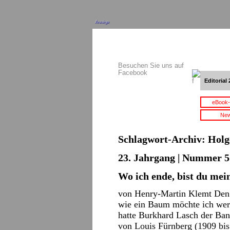
Anzeige
Besuchen Sie uns auf
Facebook
Editorial 
eBook-
New
Schlagwort-Archiv:
Holg
23. Jahrgang | Nummer 5 
Wo ich ende, bist du mei
von Henry-Martin Klemt Den 
wie ein Baum möchte ich werd
hatte Burkhard Lasch der Band
von Louis Fürnberg (1909 b