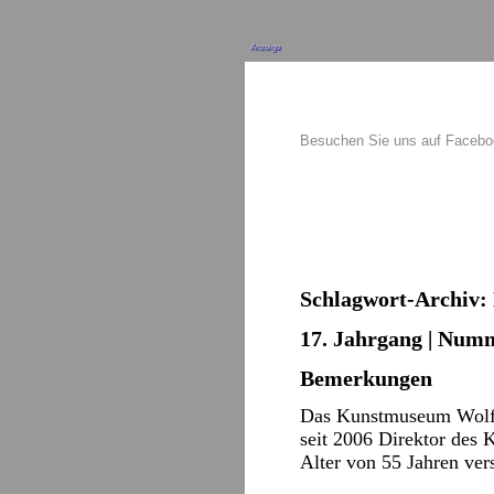
Anzeige
Besuchen Sie uns auf Faceb
Schlagwort-Archiv:
17. Jahrgang | Numm
Bemerkungen
Das Kunstmuseum Wolfsb
seit 2006 Direktor des
Alter von 55 Jahren ve