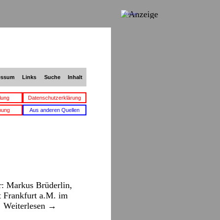
Anzeige
essum
Links
Suche
Inhalt
lung
Datenschutzerklärung
bung
Aus anderen Quellen
: Markus Brüderlin,
 Frankfurt a.M. im
…
Weiterlesen
→