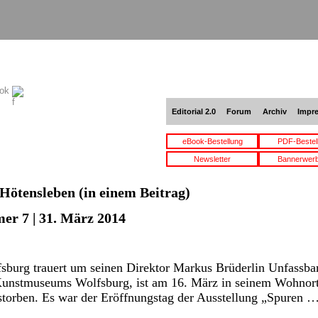
ook
Editorial 2.0
Forum
Archiv
Impr
eBook-Bestellung
PDF-Bestel
Newsletter
Bannerwer
Hötensleben
(in einem Beitrag)
er 7 | 31. März 2014
urg trauert um seinen Direktor Markus Brüderlin Unfassbar
 Kunstmuseums Wolfsburg, ist am 16. März in seinem Wohnort
rstorben. Es war der Eröffnungstag der Ausstellung „Spuren 