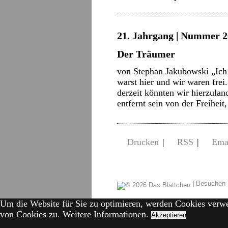
21. Jahrgang | Nummer 2
Der Träumer
von Stephan Jakubowski „Ich 
warst hier und wir waren frei
derzeit könnten wir hierzulan
entfernt sein von der Freihei
Drucken
|
RSS
|
Ema
|
Besuchen 
Um die Website für Sie zu optimieren, werden Cookies verw
von Cookies zu.
Weitere Informationen.
Akzeptieren