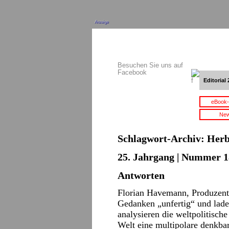
Anzeige
Besuchen Sie uns auf
Facebook
Editorial 
eBook-
New
Schlagwort-Archiv:
Herb
25. Jahrgang | Nummer 18
Antworten
Florian Havemann, Produzent 
Gedanken „unfertig“ und lade
analysieren die weltpolitische
Welt eine multipolare denkb