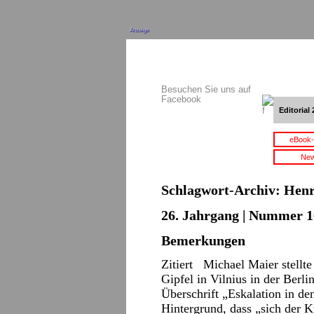
Anzeige
Besuchen Sie uns auf
Facebook
Editorial 
eBook-
New
Schlagwort-Archiv:
Henr
26. Jahrgang | Nummer 16
Bemerkungen
Zitiert Michael Maier stellt
Gipfel in Vilnius in der Berli
Überschrift „Eskalation in d
Hintergrund, dass „sich der 