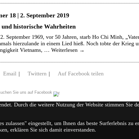
er 18 | 2. September 2019
 und historische Wahrheiten
2. September 1969, vor 50 Jahren, starb Ho Chi Minh, „Vater
mals hierzulande in einem Lied hieß. Noch tobte der Krieg u
ngigkeit Vietnams, …
Weiterlesen
→
Email
|
Twittern
|
Auf Facebook teilen
uchen Sie uns auf Facebook
endet. Durch die weitere Nutzung der Website stimmen Sie 
es zulassen" eingestellt, um Ihnen das beste Surferlebnis zu
en, erklären Sie sich damit einverstanden.