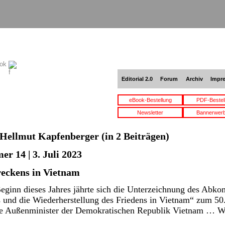
ook
Editorial 2.0
Forum
Archiv
Impr
eBook-Bestellung
PDF-Bestel
Newsletter
Bannerwer
Hellmut Kapfenberger
(in 2 Beiträgen)
r 14 | 3. Juli 2023
reckens in Vietnam
Beginn dieses Jahres jährte sich die Unterzeichnung des Abk
 und die Wiederherstellung des Friedens in Vietnam“ zum 50
die Außenminister der Demokratischen Republik Vietnam …
W