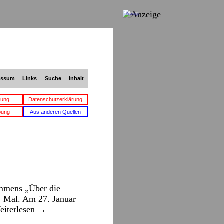
Anzeige
essum
Links
Suche
Inhalt
lung
Datenschutzerklärung
bung
Aus anderen Quellen
ommens „Über die
. Mal. Am 27. Januar
eiterlesen
→