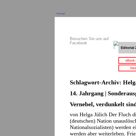
Anzeige
Besuchen Sie uns auf
Facebook
Editorial 
eBook-
New
Schlagwort-Archiv:
Helg
14. Jahrgang | Sonderaus
Vernebel, verdunkelt sind
von Helga Jülich Der Fluch d
(deutschen) Nation unauslösch
Nationalsozialisten) werden e
werden aber weiterleben. Fri