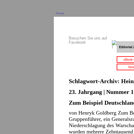
Anzeige
Besuchen Sie uns auf
Facebook
Editorial 
eBook-
New
Schlagwort-Archiv:
Hein
23. Jahrgang | Nummer 16
Zum Beispiel Deutschlan
von Henryk Goldberg Zum Bei
Gruppenführer, ein Generalsra
Niederschlagung des Warscha
wurden mehrere Zehntausend Z