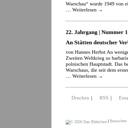
Warschau“ wurde 1949 von ei
…
Weiterlesen
→
22. Jahrgang | Nummer 18
An Stätten deutscher Ve
von Hannes Herbst An wenige
Zweiten Weltkrieg so barbari
polnischen Hauptstadt. Das b
Warschaus, die seit dem erst
…
Weiterlesen
→
Drucken
|
RSS
|
Ema
|
Besuchen 