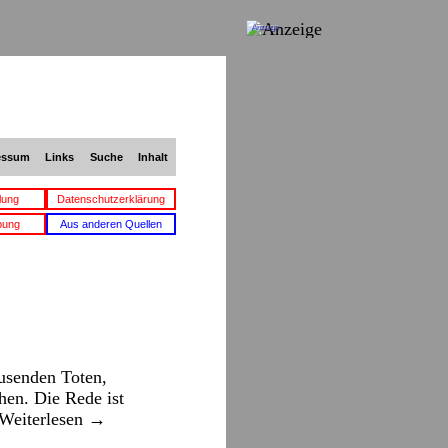
Anzeige
essum
Links
Suche
Inhalt
lung
Datenschutzerklärung
bung
Aus anderen Quellen
ausenden Toten,
hen. Die Rede ist
Weiterlesen
→