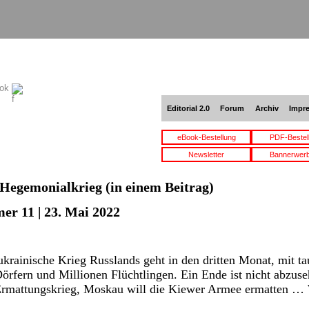
ook
Editorial 2.0
Forum
Archiv
Impr
eBook-Bestellung
PDF-Bestel
Newsletter
Bannerwer
Hegemonialkrieg
(in einem Beitrag)
er 11 | 23. Mai 2022
rainische Krieg Russlands geht in den dritten Monat, mit t
Dörfern und Millionen Flüchtlingen. Ein Ende ist nicht abzuse
Ermattungskrieg, Moskau will die Kiewer Armee ermatten …