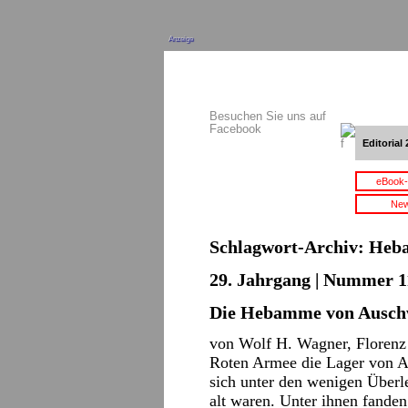
Anzeige
Besuchen Sie uns auf
Facebook
Editorial 
eBook-
New
Schlagwort-Archiv:
Heb
29. Jahrgang | Nummer 11
Die Hebamme von Ausch
von Wolf H. Wagner, Florenz 
Roten Armee die Lager von A
sich unter den wenigen Überl
alt waren. Unter ihnen fande