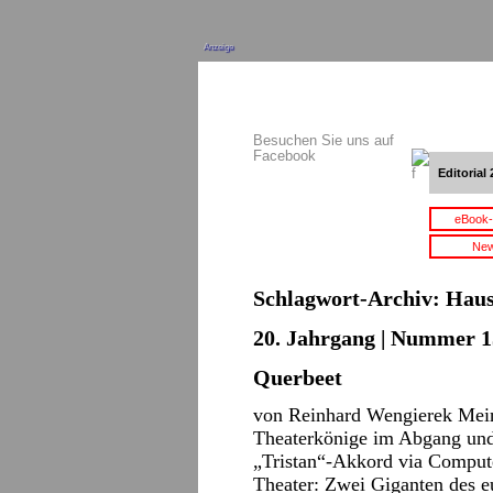
Anzeige
Besuchen Sie uns auf
Facebook
Editorial 
eBook-
New
Schlagwort-Archiv:
Haus
20. Jahrgang | Nummer 15
Querbeet
von Reinhard Wengierek Mein
Theaterkönige im Abgang und 
„Tristan“-Akkord via Comput
Theater: Zwei Giganten des e