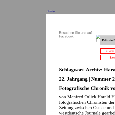
Anzeige
Besuchen Sie uns auf
Facebook
Editorial 
eBook-
New
Schlagwort-Archiv:
Hara
22. Jahrgang | Nummer 2
Fotografische Chronik 
von Manfred Orlick Harald H
fotografischen Chronisten de
Zeitung zwischen Ostsee und 
westdeutsche Journale gearbeit