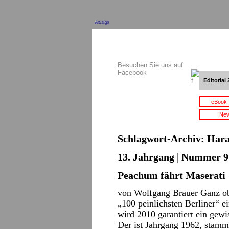
Anzeige
Besuchen Sie uns auf
Facebook
Editorial 
eBook-
New
Schlagwort-Archiv:
Hara
13. Jahrgang | Nummer 9 
Peachum fährt Maserati
von Wolfgang Brauer Ganz oben
„100 peinlichsten Berliner“ e
wird 2010 garantiert ein gewi
Der ist Jahrgang 1962, stamm