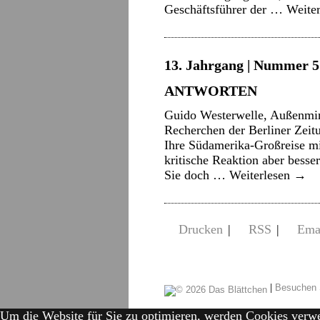
Geschäftsführer der …
Weite
13. Jahrgang | Nummer 5 
ANTWORTEN
Guido Westerwelle, Außenmini
Recherchen der Berliner Zeitu
Ihre Südamerika-Großreise m
kritische Reaktion aber besser
Sie doch …
Weiterlesen
→
Drucken
|
RSS
|
Ema
|
Besuchen 
Um die Website für Sie zu optimieren, werden Cookies verw