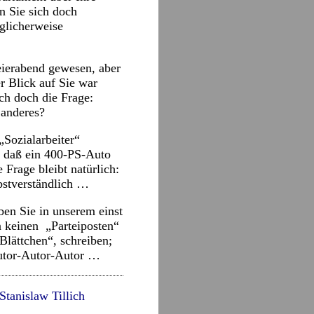
n Sie sich doch
öglicherweise
eierabend gewesen, aber
r Blick auf Sie war
ch doch die Frage:
 anderes?
„Sozialarbeiter“
n, daß ein 400-PS-Auto
Frage bleibt natürlich:
lbstverständlich …
ben Sie in unserem einst
n keinen „Parteiposten“
Blättchen“, schreiben;
Autor-Autor-Autor …
Stanislaw Tillich