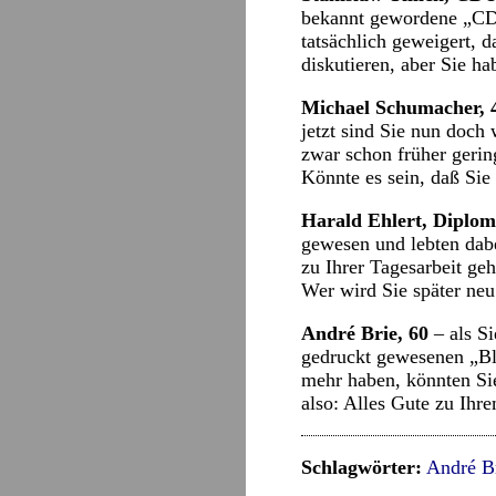
bekannt gewordene „CDU
tatsächlich geweigert, 
diskutieren, aber Sie hab
Michael Schumacher, 
jetzt sind Sie nun doch
zwar schon früher gerin
Könnte es sein, daß Sie
Harald Ehlert, Diplom
gewesen und lebten dabe
zu Ihrer Tagesarbeit ge
Wer wird Sie später neu
André Brie, 60
– als Si
gedruckt gewesenen „Blä
mehr haben, könnten Sie
also: Alles Gute zu Ih
Schlagwörter:
André B