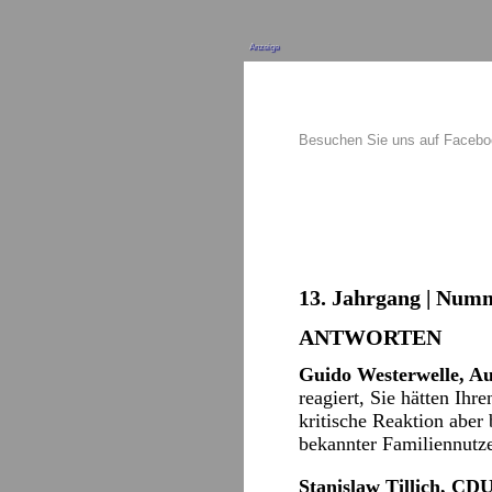
Anzeige
Besuchen Sie uns auf Faceb
13. Jahrgang | Numm
ANTWORTEN
Guido Westerwelle, Auß
reagiert, Sie hätten Ih
kritische Reaktion aber 
bekannter Familiennutz
Stanislaw Tillich, CDU