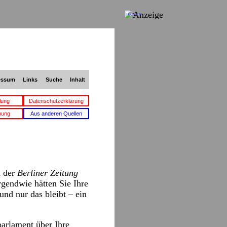
Anzeige
essum
Links
Suche
Inhalt
lung
Datenschutzerklärung
bung
Aus anderen Quellen
n der
Berliner Zeitung
rgendwie hätten Sie Ihre
und nur das bleibt – ein
parlament über Ihre