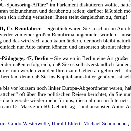
-Sponsoring-Affäre“ im Parlament diskutieren wollte, hatte
daran teilzunehmen und darüber zu reden; darüber läßt sich m
en sich richtig verhalten: Ihnen steht dergleichen zu, fertig!
41, Ex-Rennfahrer –
eigentlich waren Sie ja schon im Autof
 wieder von einer großen Rennfirma angemietet worden – unse
g und das wird sich auch kaum ändern, dennoch bleibt natürli
 einfach nur Auto fahren können und ansonsten absolut nichts
-Pädagoge, 47, Berlin –
Sie waren in Berlin eine Art großer 
i dermaßen erfolgreich, daß Sie es selbstverständlich fande
hörte; nun werden von den Ihren zum Gehen aufgefordert – die 
 berufen, denn daß Sie ins Kapitalismusfutter gehören, ist se
e bis vor kurzem noch linker Europa-Abgeordneter waren, ha
ttchen“ oft über Ihre politischen Reisen berichtet; da Sie nu
 doch gerade wieder mehr für uns, diesmal nun im Internet-„
rem am 13. März zum 60. Geburtstag – und ansonsten Autor-
rie
,
Guido Westerwelle
,
Harald Ehlert
,
Michael Schumacher
,