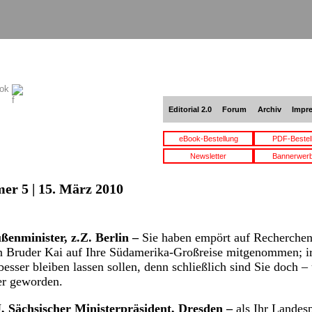
ook
Editorial 2.0
Forum
Archiv
Impr
eBook-Bestellung
PDF-Bestel
Newsletter
Bannerwer
er 5 | 15. März 2010
enminister, z.Z. Berlin –
Sie haben empört auf Recherche
ren Bruder Kai auf Ihre Südamerika-Großreise mitgenommen; i
besser bleiben lassen sollen, denn schließlich sind Sie doch – 
er geworden.
, Sächsischer Ministerpräsident, Dresden –
als Ihr Landes