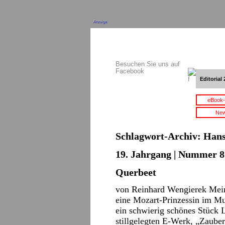
Anzeige
Besuchen Sie uns auf
Facebook
Editorial 
eBook-
New
Schlagwort-Archiv:
Hans
19. Jahrgang | Nummer 8 
Querbeet
von Reinhard Wengierek Mein
eine Mozart-Prinzessin im Mu
ein schwierig schönes Stüc
stillgelegten E-Werk, „Zaube