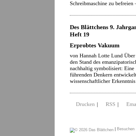
Schreibmaschine zu befreien 
Des Blättchens 9. Jahrgan
Heft 19
Erprobtes Vakuum
von Hannah Lotte Lund Über d
den Stand des emanzipatorisc
nachhaltig symbolisiert: Eine
führenden Denkern entwickelt
wissenschaftlicher Erkenntni
Drucken
|
RSS
|
Ema
|
Besuchen 