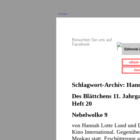
Anzeige
Besuchen Sie uns auf
Facebook
Editorial 
eBook-
New
Schlagwort-Archiv:
Hann
Des Blättchens 11. Jahrga
Heft 20
Nebelwolke 9
von Hannah Lotte Lund und D
Kino International. Gegenübe
Moskau statt. Erschütterung 