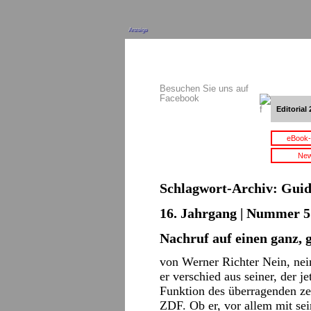
Anzeige
Besuchen Sie uns auf
Facebook
Editorial 
eBook-
New
Schlagwort-Archiv:
Guid
16. Jahrgang | Nummer 5 
Nachruf auf einen ganz,
von Werner Richter Nein, nein
er verschied aus seiner, der 
Funktion des überragenden ze
ZDF. Ob er, vor allem mit se