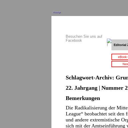
Anzeige
Besuchen Sie uns auf
Facebook
Editorial 
eBook-
New
Schlagwort-Archiv:
Grun
22. Jahrgang | Nummer 2
Bemerkungen
Die Radikalisierung der Mitt
League“ beobachtet seit den 
und andere extremistische Org
sich mit der Amtseinführung