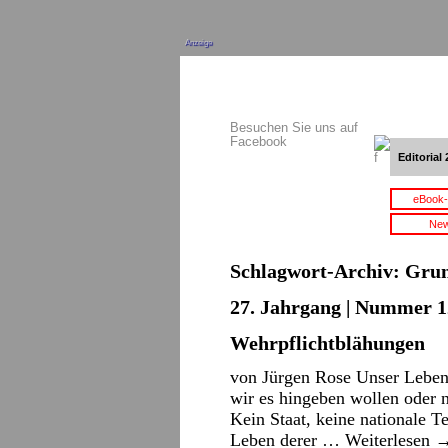
Anzeige
Besuchen Sie uns auf
Facebook
Editorial 
eBook-
New
Schlagwort-Archiv:
Grun
27. Jahrgang | Nummer 12
Wehrpflichtblähungen
von Jürgen Rose Unser Leben 
wir es hingeben wollen oder n
Kein Staat, keine nationale T
Leben derer …
Weiterlesen