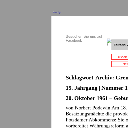
Anzeige
Besuchen Sie uns auf
Facebook
Editorial 
eBook-
New
Schlagwort-Archiv:
Gren
15. Jahrgang | Nummer 1 
20. Oktober 1961 – Gebu
von Norbert Podewin Am 18. J
Besatzungsmächte die provoka
Potsdamer Abkommens: Sie or
vorbereitet Währungsreform 