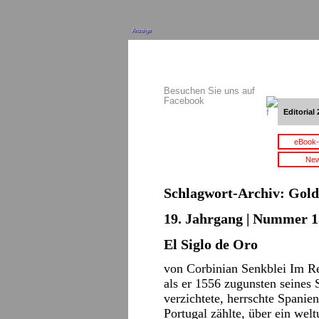
Anzeige
Besuchen Sie uns auf
Facebook
Editorial 
eBook-
New
Schlagwort-Archiv:
Gold
19. Jahrgang | Nummer 15
El Siglo de Oro
von Corbinian Senkblei Im Re
als er 1556 zugunsten seines 
verzichtete, herrschte Spani
Portugal zählte, über ein we