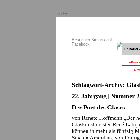
Anzeige
Besuchen Sie uns auf
Facebook
Editorial 
eBook-
New
Schlagwort-Archiv:
Glas
22. Jahrgang | Nummer 22
Der Poet des Glases
von Renate Hoffmann „Der h
Glaskunstmeister René Laliqu
können in mehr als fünfzig Mu
Staaten Amerikas, von Portu