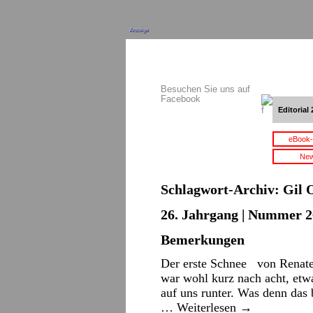
Anzeige
Besuchen Sie uns auf
Facebook
Editorial 
eBook-
New
Schlagwort-Archiv:
Gil 
26. Jahrgang | Nummer 2
Bemerkungen
Der erste Schnee von Renate
war wohl kurz nach acht, etw
auf uns runter. Was denn das b
…
Weiterlesen
→