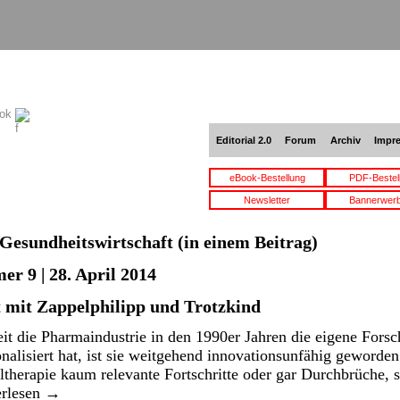
ook
Editorial 2.0
Forum
Archiv
Impr
eBook-Bestellung
PDF-Bestel
Newsletter
Bannerwer
Gesundheitswirtschaft
(in einem Beitrag)
r 9 | 28. April 2014
t mit Zappelphilipp und Trotzkind
it die Pharmaindustrie in den 1990er Jahren die eigene Fors
alisiert hat, ist sie weitgehend innovationsunfähig geworde
eltherapie kaum relevante Fortschritte oder gar Durchbrüche, 
erlesen
→