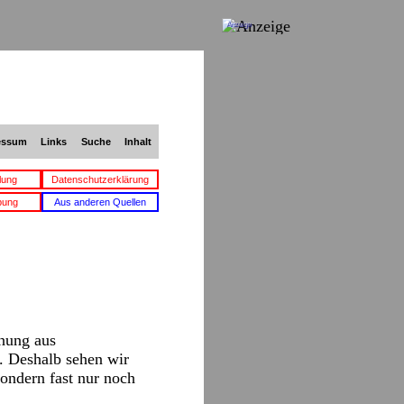
Anzeige
essum
Links
Suche
Inhalt
lung
Datenschutzerklärung
bung
Aus anderen Quellen
chung aus
n. Deshalb sehen wir
sondern fast nur noch