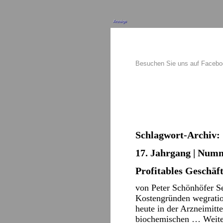
Anzeige
Besuchen Sie uns auf Faceb
Schlagwort-Archiv:
17. Jahrgang | Numme
Profitables Geschäf
von Peter Schönhöfer Se
Kostengründen wegration
heute in der Arzneimitt
biochemischen …
Weit