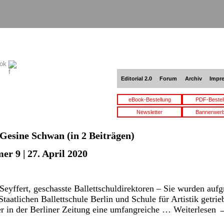
ook
Editorial 2.0
Forum
Archiv
Impr
eBook-Bestellung
PDF-Bestel
Newsletter
Bannerwer
Gesine Schwan
(in 2 Beiträgen)
r 9 | 27. April 2020
Seyffert, geschasste Ballettschuldirektoren – Sie wurden aufg
taatlichen Ballettschule Berlin und Schule für Artistik getrie
ter in der Berliner Zeitung eine umfangreiche …
Weiterlesen