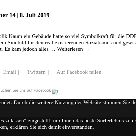
r 14 | 8. Juli 2019
lik Kaum ein Gebäude hatte so viel Symbolkraft für die DDR
in Sinnbild für den real existierenden Sozialismus und gewi
t. Es kam jedoch alles …
Weiterlesen
→
Email
|
Twittern
|
Auf Facebook teilen
uchen Sie uns auf Facebook
endet. Durch die weitere Nutzung der Website stimmen Sie 
es zulassen" eingestellt, um Ihnen das beste Surferlebnis zu
en, erklären Sie sich damit einverstanden.