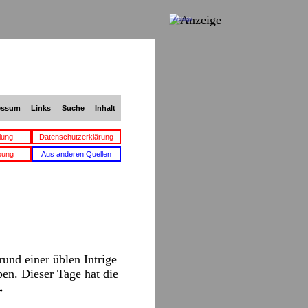
Anzeige
essum
Links
Suche
Inhalt
lung
Datenschutzerklärung
bung
Aus anderen Quellen
rund einer üblen Intrige
ben. Dieser Tage hat die
→