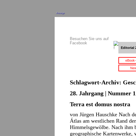
Anzeige
Besuchen Sie uns auf
Facebook
Editorial 
eBook-
New
Schlagwort-Archiv:
Gesc
28. Jahrgang | Nummer 11
Terra est domus nostra
von Jürgen Hauschke Nach der
Átlas am westlichen Rand de
Himmelsgewölbe. Nach ihm be
geographische Kartenwerke, 