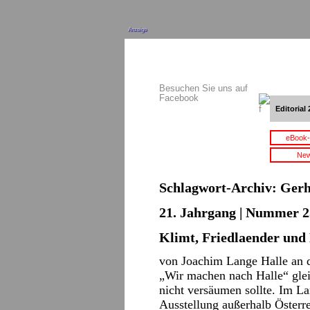
Anzeige
Besuchen Sie uns auf
Facebook
Editorial 
eBook-
New
Schlagwort-Archiv:
Gerh
21. Jahrgang | Nummer 2
Klimt, Friedlaender und
von Joachim Lange Halle an 
„Wir machen nach Halle“ glei
nicht versäumen sollte. Im L
Ausstellung außerhalb Österr