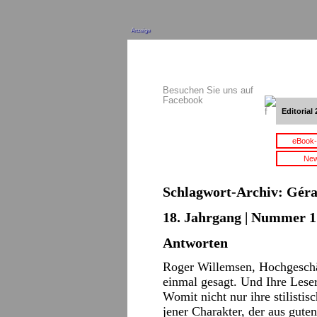
Anzeige
Besuchen Sie uns auf
Facebook
Editorial 
eBook-
New
Schlagwort-Archiv:
Géra
18. Jahrgang | Nummer 17
Antworten
Roger Willemsen, Hochgeschät
einmal gesagt. Und Ihre Leser
Womit nicht nur ihre stilisti
jener Charakter, der aus gut