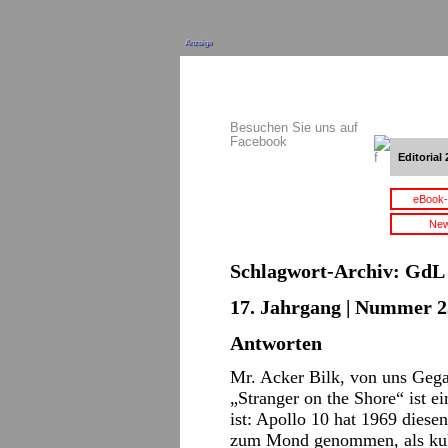
Anzeige
Besuchen Sie uns auf
Facebook
Editorial 
eBook-
New
Schlagwort-Archiv:
GdL
17. Jahrgang | Nummer 2
Antworten
Mr. Acker Bilk, von uns Gega
„Stranger on the Shore“ ist ei
ist: Apollo 10 hat 1969 diese
zum Mond genommen, als kult