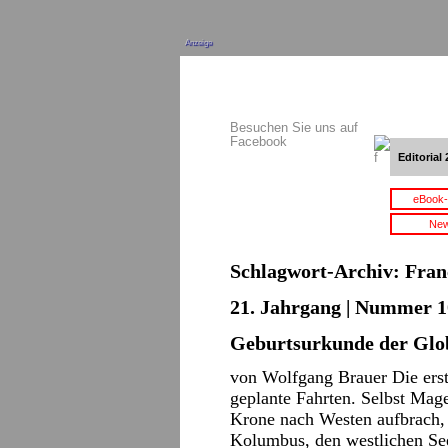
Anzeige
Besuchen Sie uns auf
Facebook
Editorial 
eBook-
New
Schlagwort-Archiv:
Fran
21. Jahrgang | Nummer 10
Geburtsurkunde der Glob
von Wolfgang Brauer Die ers
geplante Fahrten. Selbst Mage
Krone nach Westen aufbrach, w
Kolumbus, den westlichen Se