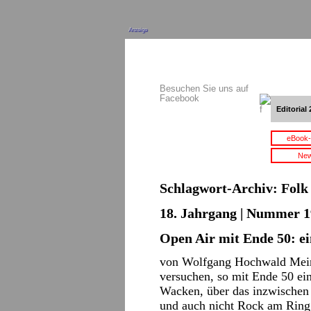
Anzeige
Besuchen Sie uns auf
Facebook
Editorial 
eBook-
New
Schlagwort-Archiv:
Folk
18. Jahrgang | Nummer 1
Open Air mit Ende 50: ei
von Wolfgang Hochwald Mein
versuchen, so mit Ende 50 ein
Wacken, über das inzwischen j
und auch nicht Rock am Rin