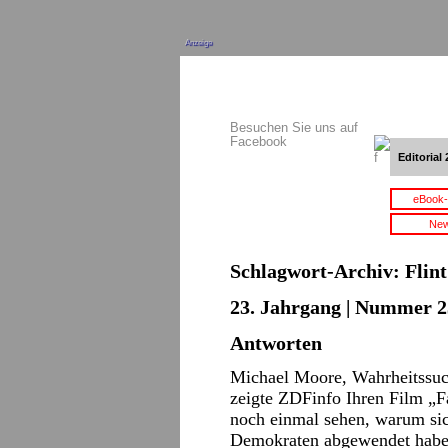
Anzeige
Besuchen Sie uns auf
Facebook
Editorial 
eBook-
New
Schlagwort-Archiv:
Flint
23. Jahrgang | Nummer 2
Antworten
Michael Moore, Wahrheitssuc
zeigte ZDFinfo Ihren Film „F
noch einmal sehen, warum si
Demokraten abgewendet haben