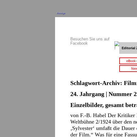
Anzeige
Besuchen Sie uns auf
Facebook
Editorial 
eBook-
New
Schlagwort-Archiv:
Film
24. Jahrgang | Nummer 2
Einzelbilder, gesamt betr
von F.-B. Habel Der Kritiker
Weltbühne 2/1924 über den n
‚Sylvester‘ umfaßt die Dauer 
der Film.“ Was für eine Fass