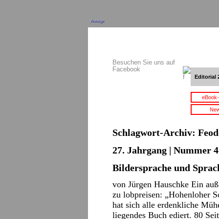
Anzeige
Besuchen Sie uns auf
Facebook
Editorial 
eBook-
New
Schlagwort-Archiv:
Feod
27. Jahrgang | Nummer 4 
Bildersprache und Sprac
von Jürgen Hauschke Ein auße
zu lobpreisen: „Hohenloher S
hat sich alle erdenkliche Mü
liegendes Buch ediert. 80 Sei