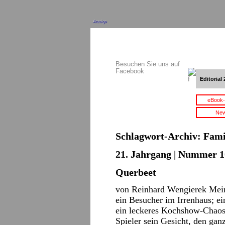
Anzeige
Besuchen Sie uns auf
Facebook
Editorial 
eBook-
New
Schlagwort-Archiv:
Fami
21. Jahrgang | Nummer 10
Querbeet
von Reinhard Wengierek Mein
ein Besucher im Irrenhaus; ei
ein leckeres Kochshow-Chaos 
Spieler sein Gesicht, den ga