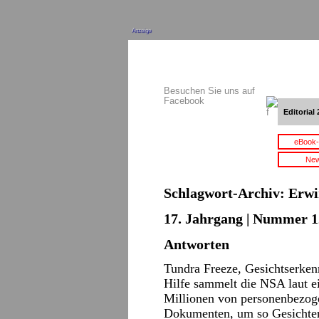
Anzeige
Besuchen Sie uns auf
Facebook
Editorial 
eBook-
New
Schlagwort-Archiv:
Erwi
17. Jahrgang | Nummer 12
Antworten
Tundra Freeze, Gesichtserken
Hilfe sammelt die NSA laut e
Millionen von personenbezoge
Dokumenten, um so Gesichter