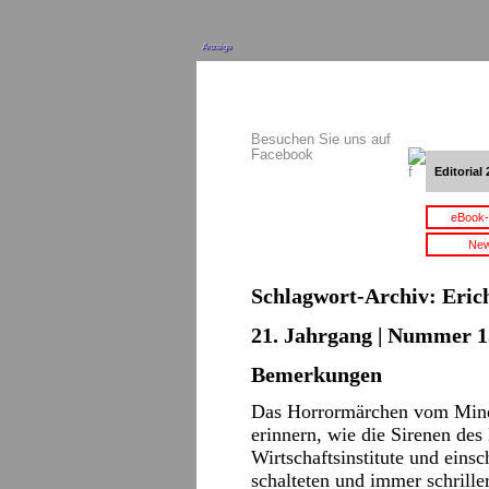
Anzeige
Besuchen Sie uns auf
Facebook
Editorial 
eBook-
New
Schlagwort-Archiv:
Eric
21. Jahrgang | Nummer 15
Bemerkungen
Das Horrormärchen vom Minde
erinnern, wie die Sirenen des
Wirtschaftsinstitute und ein
schalteten und immer schrille