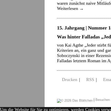
waren zunächst naive Mitläu
Weiterlesen
→
15. Jahrgang | Nummer 14 
Was hinter Falladas „Jede
von Kai Agthe „Jeder stirbt fü
Kriterien an, ein ganz und g
Soboczynski in einer Rezens
Falladas letztem Roman im A
Drucken
|
RSS
|
Ema
|
Besuchen 
Um die Website für Sie zu optimieren, werden Cookies verw