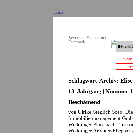
Anzeige
Besuchen Sie uns auf
Facebook
Editorial 
eBook-
New
Schlagwort-Archiv:
Elis
18. Jahrgang | Nummer 11
Beschämend
von Ulrike Steglich Soso. Die
Immobilienmanagement GmbH 
Weddinger Platz nach Elise 
Weddinger Arbeiter-Ehepaar s